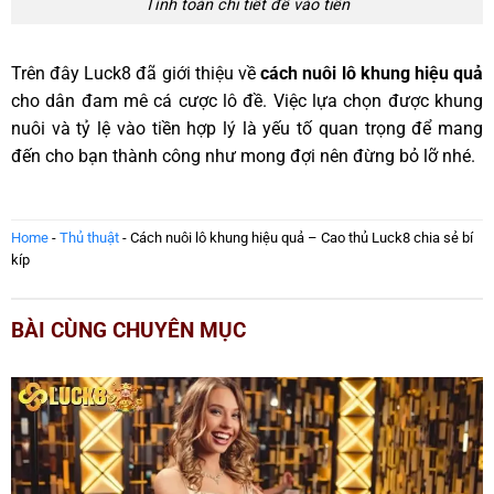
Tính toán chi tiết để vào tiền
Trên đây Luck8 đã giới thiệu về
cách nuôi lô khung hiệu quả
cho dân đam mê cá cược lô đề. Việc lựa chọn được khung
nuôi và tỷ lệ vào tiền hợp lý là yếu tố quan trọng để mang
đến cho bạn thành công như mong đợi nên đừng bỏ lỡ nhé.
Home
-
Thủ thuật
-
Cách nuôi lô khung hiệu quả – Cao thủ Luck8 chia sẻ bí
kíp
BÀI CÙNG CHUYÊN MỤC