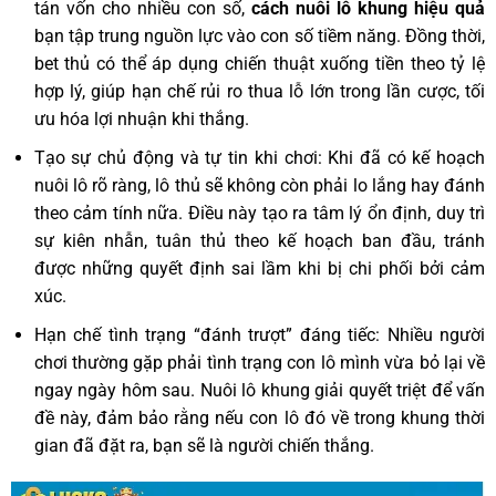
tán vốn cho nhiều con số,
cách nuôi lô khung hiệu quả
bạn tập trung nguồn lực vào con số tiềm năng. Đồng thời,
bet thủ có thể áp dụng chiến thuật xuống tiền theo tỷ lệ
hợp lý, giúp hạn chế rủi ro thua lỗ lớn trong lần cược, tối
ưu hóa lợi nhuận khi thắng.
Tạo sự chủ động và tự tin khi chơi: Khi đã có kế hoạch
nuôi lô rõ ràng, lô thủ sẽ không còn phải lo lắng hay đánh
theo cảm tính nữa. Điều này tạo ra tâm lý ổn định, duy trì
sự kiên nhẫn, tuân thủ theo kế hoạch ban đầu, tránh
được những quyết định sai lầm khi bị chi phối bởi cảm
xúc.
Hạn chế tình trạng “đánh trượt” đáng tiếc: Nhiều người
chơi thường gặp phải tình trạng con lô mình vừa bỏ lại về
ngay ngày hôm sau. Nuôi lô khung giải quyết triệt để vấn
đề này, đảm bảo rằng nếu con lô đó về trong khung thời
gian đã đặt ra, bạn sẽ là người chiến thắng.